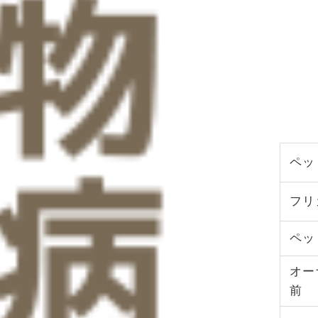
ペッ
フリ
ペッ
オー
前