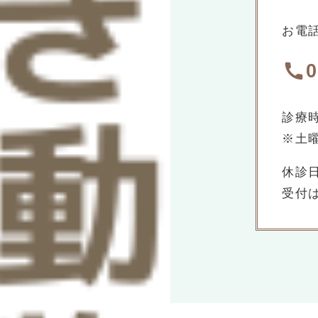
お電
診療時間
※土曜
休診
受付