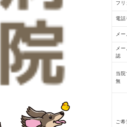
フリ
電話
メー
メー
認
当院
無
ご希