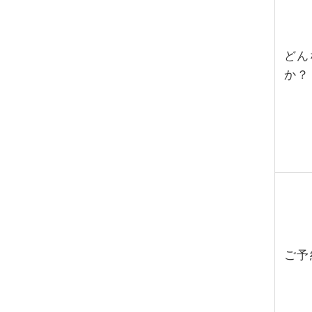
どん
か？
ご予