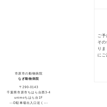
ご予
その
りま
にご
市原市の動物病院
なぎ動物病院
〒290-0143
千葉県市原市ちはら台西3-4
unimoちはら台1F
---D駐車場出入口近く---