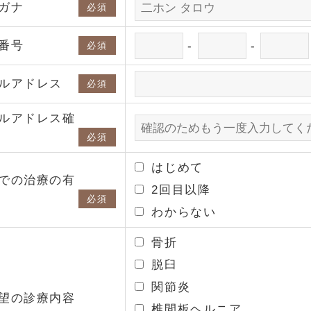
ガナ
必須
番号
-
-
必須
ルアドレス
必須
ルアドレス確
必須
はじめて
での治療の有
2回目以降
必須
わからない
骨折
脱臼
関節炎
望の診療内容
椎間板ヘルニア